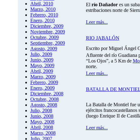
Abril, 2010
El
río Dañador
es un suba
Marzo, 2010
estribaciones norte de Sier
Febrero, 2010
Enero, 2010
Leer más...
Diciembre, 2009
Noviembre, 2009
Octubre, 2009
RIO JABALÓN
Septiembre, 2009
Escrito por Miguel Ángel 
Agosto, 2009
Julio, 2009
Afluente del río Guadiana 
Junio, 2009
“Los Ojos”, a 5 Km de
Mon
Mayo, 2009
norte.
Abril, 2009
Leer más...
Marzo, 2009
Febrero, 2009
Enero, 2009
BATALLA DE MONTIE
Diciembre, 2008
Octubre, 2008
La Batalla de Montiel fue u
Agosto, 2008
ejércitos francocastellanos
Julio, 2008
(luego Enrique II de Castil
Junio, 2008
Mayo, 2008
Abril, 2008
Leer más...
Marzo, 2008
Julio, 2007