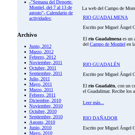
-"Semana del Deporte.
Montiel, del 7 al 13 de
La web del Campo de Mont
agosto"- Calendario de
RIO GUADALMENA
actividades:
Escrito por Miguel Ángel 
Archivo
El
río Guadalmena
es un a
del
Campo de Montiel
en la
Junio, 2012
Marzo, 2012
Febrero, 2012
Noviembre, 2011
RIO GUADALÉN
Octubre, 2011
Septiembre, 2011
Escrito por Miguel Ángel 
Julio, 2011
Mayo, 2011
El
río Guadalén
, con un c
Marzo, 2011
el Guadalimar. Recibe los 
Febrero, 2011
Diciembre, 2010
Leer más...
Noviembre, 2010
Octubre, 2010
Septiembre, 2010
RIO DAÑADOR
Agosto, 2010
Junio, 2010
Escrito por Miguel Ángel 
Mayo, 2010