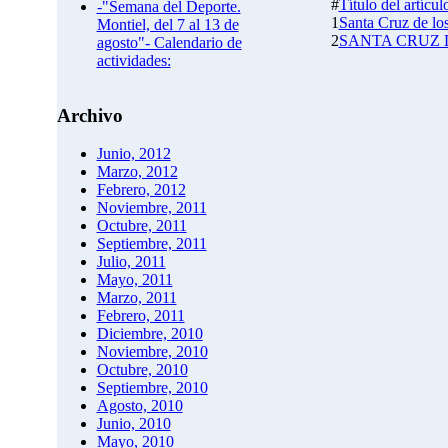
#
Título del artícul
-"Semana del Deporte.
1
Santa Cruz de l
Montiel, del 7 al 13 de
2
SANTA CRUZ 
agosto"- Calendario de
actividades:
Archivo
Junio, 2012
Marzo, 2012
Febrero, 2012
Noviembre, 2011
Octubre, 2011
Septiembre, 2011
Julio, 2011
Mayo, 2011
Marzo, 2011
Febrero, 2011
Diciembre, 2010
Noviembre, 2010
Octubre, 2010
Septiembre, 2010
Agosto, 2010
Junio, 2010
Mayo, 2010