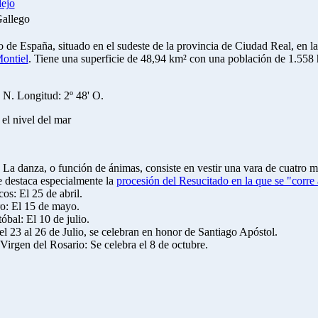
ejo
Gallego
 de España, situado en el sudeste de la provincia de Ciudad Real, en 
ontiel
. Tiene una superficie de 48,94 km² con una población de 1.558 
' N. Longitud: 2º 48' O.
el nivel del mar
 La danza, o función de ánimas, consiste en vestir una vara de cuatro m
 destaca especialmente la
procesión del Resucitado en la que se "corre
s: El 25 de abril.
o: El 15 de mayo.
bal: El 10 de julio.
el 23 al 26 de Julio, se celebran en honor de
Santiago Apóstol
.
 Virgen del Rosario: Se celebra el 8 de octubre.