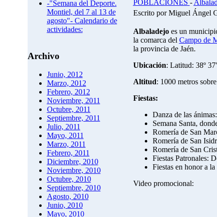
POBLACIONES
-
Albalad
-"Semana del Deporte.
Montiel, del 7 al 13 de
Escrito por Miguel Ángel 
agosto"- Calendario de
actividades:
Albaladejo
es un municipio
la comarca del
Campo de M
la provincia de Jaén.
Archivo
Ubicación
: Latitud: 38º 37
Junio, 2012
Altitud
: 1000 metros sobre 
Marzo, 2012
Febrero, 2012
Fiestas:
Noviembre, 2011
Octubre, 2011
Danza de las ánimas:
Septiembre, 2011
Semana Santa, donde
Julio, 2011
Romería de San Marco
Mayo, 2011
Romería de San Isidr
Marzo, 2011
Romería de San Cristó
Febrero, 2011
Fiestas Patronales: D
Diciembre, 2010
Fiestas en honor a la
Noviembre, 2010
Octubre, 2010
Video promocional:
Septiembre, 2010
Agosto, 2010
Junio, 2010
Mayo, 2010