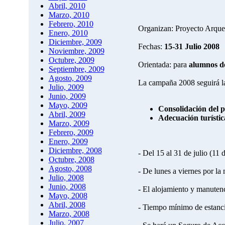
Abril, 2010
Marzo, 2010
Febrero, 2010
Organizan: Proyecto Arqueo
Enero, 2010
Diciembre, 2009
Fechas:
15-31 Julio 2008
Noviembre, 2009
Octubre, 2009
Orientada: para
alumnos de
Septiembre, 2009
Agosto, 2009
La campaña 2008 seguirá la
Julio, 2009
Junio, 2009
Mayo, 2009
Consolidación del 
Abril, 2009
Adecuación turístic
Marzo, 2009
Febrero, 2009
Enero, 2009
Diciembre, 2008
- Del 15 al 31 de julio (11 
Octubre, 2008
Agosto, 2008
- De lunes a viernes por la 
Julio, 2008
Junio, 2008
- El alojamiento y manutenc
Mayo, 2008
Abril, 2008
- Tiempo mínimo de estanc
Marzo, 2008
Julio, 2007