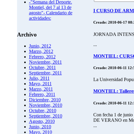
-"Semana del Deporte.
Montiel, del 7 al 13 de
I CURSO DE AR
agosto"- Calendario de
actividades:
Creado: 2010-06-17 08
Archivo
JORNADA INTENSI
...
Junio, 2012
Marzo, 2012
MONTIEL: CURSO
Febrero, 2012
Noviembre, 2011
Octubre, 2011
Creado: 2010-06-11 12:
Septiembre, 2011
Julio, 2011
La Universidad Popula
Mayo, 2011
Marzo, 2011
MONTIEL: Talleres 
Febrero, 2011
Diciembre, 2010
Creado: 2010-06-11 12:
Noviembre, 2010
Octubre, 2010
Con fecha 1 de junio 
Septiembre, 2010
DE VERANO en Mon
Agosto, 2010
...
Junio, 2010
Mayo, 2010