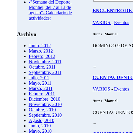
-"Semana del Deporte.
Montiel, del 7 al 13 de
ENCUENTRO DE 
agosto"- Calendario de
actividades:
VARIOS
-
Eventos
Archivo
Autor: Montiel
DOMINGO 9 DE AGO
Junio, 2012
Marzo, 2012
Febrero, 2012
Noviembre, 2011
...
Octubre, 2011
Septiembre, 2011
CUENTACUENT
Julio, 2011
Mayo, 2011
Marzo, 2011
VARIOS
-
Eventos
Febrero, 2011
Diciembre, 2010
Autor: Montiel
Noviembre, 2010
Octubre, 2010
CUENTACUENTOS: "E
Septiembre, 2010
Agosto, 2010
...
Junio, 2010
Mayo, 2010