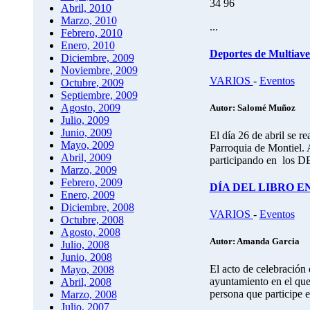
34 96
Abril, 2010
Marzo, 2010
...
Febrero, 2010
Enero, 2010
Deportes de Multiave
Diciembre, 2009
Noviembre, 2009
VARIOS
-
Eventos
Octubre, 2009
Septiembre, 2009
Agosto, 2009
Autor: Salomé Muñoz
Julio, 2009
Junio, 2009
El día 26 de abril se re
Mayo, 2009
Parroquia de Montiel.
Abril, 2009
participando en lo
Marzo, 2009
Febrero, 2009
DÍA DEL LIBRO E
Enero, 2009
Diciembre, 2008
VARIOS
-
Eventos
Octubre, 2008
Agosto, 2008
Autor: Amanda Garcia
Julio, 2008
Junio, 2008
El acto de celebración 
Mayo, 2008
ayuntamiento en el que
Abril, 2008
persona que participe en
Marzo, 2008
Julio, 2007