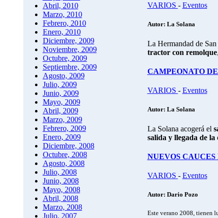
VARIOS
-
Eventos
Abril, 2010
Marzo, 2010
Febrero, 2010
Autor: La Solana
Enero, 2010
Diciembre, 2009
La Hermandad de San I
Noviembre, 2009
tractor con remolque
Octubre, 2009
Septiembre, 2009
CAMPEONATO DE 
Agosto, 2009
Julio, 2009
VARIOS
-
Eventos
Junio, 2009
Mayo, 2009
Autor: La Solana
Abril, 2009
Marzo, 2009
Febrero, 2009
La Solana acogerá el
s
Enero, 2009
salida y llegada de l
Diciembre, 2008
Octubre, 2008
NUEVOS CAUCES 
Agosto, 2008
Julio, 2008
VARIOS
-
Eventos
Junio, 2008
Mayo, 2008
Autor: Dario Pozo
Abril, 2008
Marzo, 2008
Este verano 2008, tienen lu
Julio, 2007