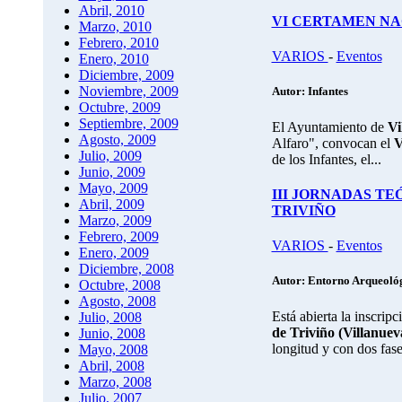
Abril, 2010
VI CERTAMEN NA
Marzo, 2010
Febrero, 2010
VARIOS
-
Eventos
Enero, 2010
Diciembre, 2009
Noviembre, 2009
Autor: Infantes
Octubre, 2009
Septiembre, 2009
El Ayuntamiento de
Vi
Agosto, 2009
Alfaro", convocan el
V
Julio, 2009
de los Infantes, el...
Junio, 2009
Mayo, 2009
III JORNADAS T
Abril, 2009
TRIVIÑO
Marzo, 2009
Febrero, 2009
VARIOS
-
Eventos
Enero, 2009
Diciembre, 2008
Autor: Entorno Arqueoló
Octubre, 2008
Agosto, 2008
Está abierta la inscripc
Julio, 2008
de Triviño (Villanuev
Junio, 2008
longitud y con dos fase
Mayo, 2008
Abril, 2008
Marzo, 2008
Julio, 2007