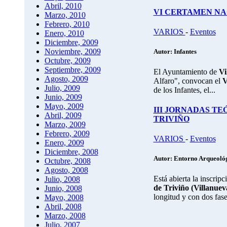
Abril, 2010
VI CERTAMEN NA
Marzo, 2010
Febrero, 2010
VARIOS
-
Eventos
Enero, 2010
Diciembre, 2009
Noviembre, 2009
Autor: Infantes
Octubre, 2009
Septiembre, 2009
El Ayuntamiento de
Vi
Agosto, 2009
Alfaro", convocan el
V
Julio, 2009
de los Infantes, el...
Junio, 2009
Mayo, 2009
III JORNADAS T
Abril, 2009
TRIVIÑO
Marzo, 2009
Febrero, 2009
VARIOS
-
Eventos
Enero, 2009
Diciembre, 2008
Autor: Entorno Arqueoló
Octubre, 2008
Agosto, 2008
Está abierta la inscripc
Julio, 2008
de Triviño (Villanuev
Junio, 2008
longitud y con dos fase
Mayo, 2008
Abril, 2008
Marzo, 2008
Julio, 2007