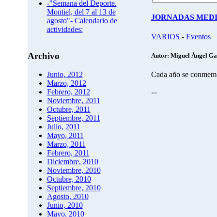
-"Semana del Deporte.
Montiel, del 7 al 13 de
JORNADAS MEDI
agosto"- Calendario de
actividades:
VARIOS
-
Eventos
Archivo
Autor: Miguel Ángel Ga
Cada año se conmemor
Junio, 2012
Marzo, 2012
...
Febrero, 2012
Noviembre, 2011
Octubre, 2011
Septiembre, 2011
Julio, 2011
Mayo, 2011
Marzo, 2011
Febrero, 2011
Diciembre, 2010
Noviembre, 2010
Octubre, 2010
Septiembre, 2010
Agosto, 2010
Junio, 2010
Mayo, 2010